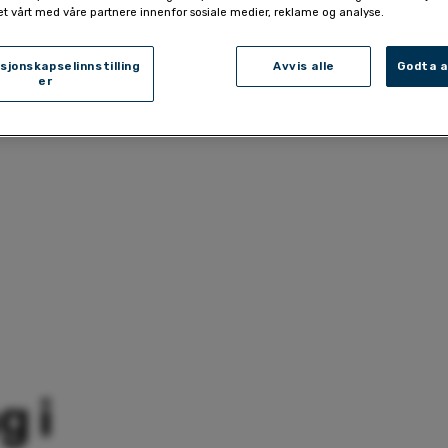
et vårt med våre partnere innenfor sosiale medier, reklame og analyse.
 kontinuerlig
sjonskapselinnstilling
Avvis alle
Godta a
er
savslutningen langt
g i