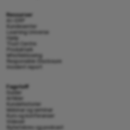
Ressurser
AI i ERP
Kundesenter
Learning Universe
Hjelp
Trust Centre
Produktark
Whistleblowing
Responsible Disclosure
Incident report
Fagstoff
Guider
Artikler
Kundehistorier
Webinar og seminar
Kurs og konferanser
Videoer
Nyhetsbrev og podcast