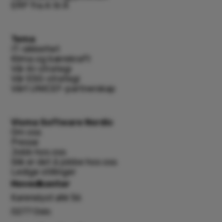
ERP fra A til Å
Tema
IT-sikkerhet
Klima og bærekraft
Vår AI-strategi
Vår ESG-strategi
Vårt UNICEF-partnerskap
Visma Software Nordic
Om oss
Presse
Jobb hos oss
Slik er det å jobbe hos oss
Ledige stillinger
Hovedkontor
Karenslyst allé 56
0277 Oslo