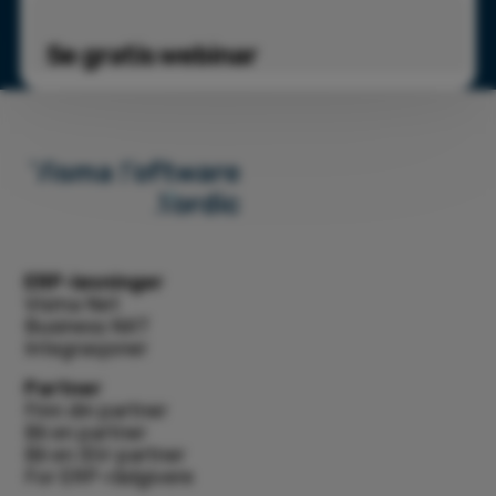
Se gratis webinar
ERP-løsninger
Visma Net
Business NXT
Integrasjoner
Partner
Finn din partner
Bli en partner
Bli en ISV-partner
For ERP-rådgivere