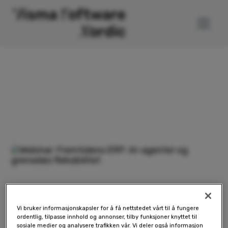
On-demand webinar
ERP
16 minutter
Fremtidens ERP: AI-agenter
Vi bruker informasjonskapsler for å få nettstedet vårt til å fungere
ordentlig, tilpasse innhold og annonser, tilby funksjoner knyttet til
og grenseløs fleksibilitet
sosiale medier og analysere trafikken vår. Vi deler også informasjon