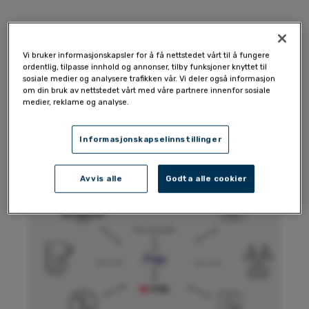
Vi bruker informasjonskapsler for å få nettstedet vårt til å fungere
ordentlig, tilpasse innhold og annonser, tilby funksjoner knyttet til
sosiale medier og analysere trafikken vår. Vi deler også informasjon
om din bruk av nettstedet vårt med våre partnere innenfor sosiale
medier, reklame og analyse.
Informasjonskapselinnstillinger
Avvis alle
Godta alle cookier