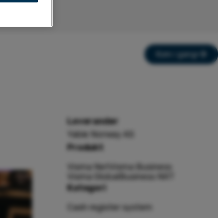
Kom i gang
Leverandør
Yabie Norway AS
Produkt
Visma Net
Visma Business
Visma Global
Business NXT
Kategori
Cash register system