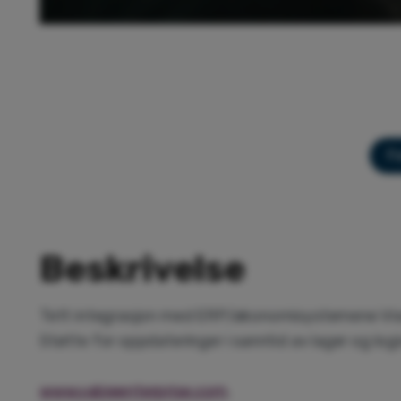
Fo
Beskrivelse
Tett integrasjon med ERP/økonomisystemene Vism
Støtte for oppdateringer i sanntid av lager og log
www.yabieenterprise.com
.