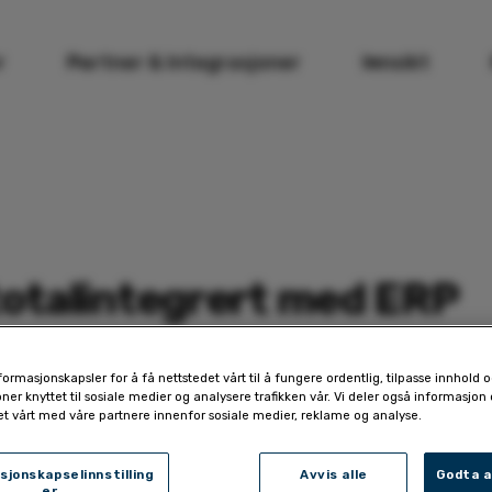
r
Partner & Integrasjoner
Innsikt
 totalintegrert med ERP
n med Visma ERP systemer. Støtte for oppdateringer i 
formasjonskapsler for å få nettstedet vårt til å fungere ordentlig, tilpasse innhold 
oner knyttet til sosiale medier og analysere trafikken vår. Vi deler også informasjon
 som vil jobbe med omnichannel retailing.
et vårt med våre partnere innenfor sosiale medier, reklame og analyse.
sjonskapselinnstilling
Avvis alle
Godta a
er