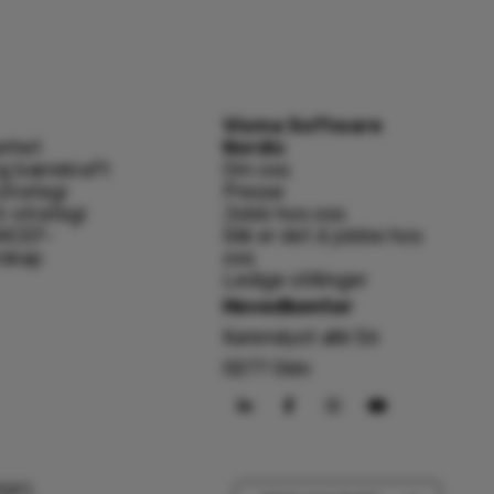
Visma Software
erhet
Nordic
og bærekraft
Om oss
strategi
Presse
-strategi
Jobb hos oss
NICEF-
Slik er det å jobbe hos
rskap
oss
Ledige stillinger
Hovedkontor
Karenslyst allé 56
0277 Oslo
PDF)