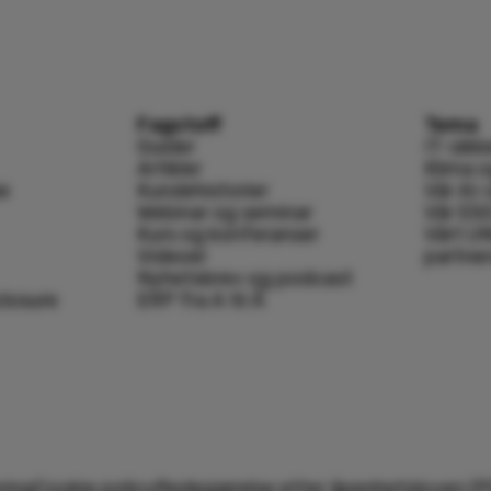
Fagstoff
Tema
Guider
IT-sikk
Artikler
Klima 
se
Kundehistorier
Vår AI-
Webinar og seminar
Vår ESG
Kurs og konferanser
Vårt U
Videoer
partne
Nyhetsbrev og podcast
closure
ERP fra A til Å
ring
Cookie policy
Redegjørelse etter åpenhetsloven (