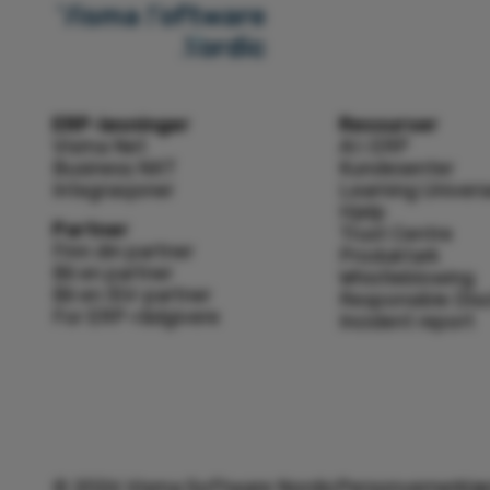
ERP-løsninger
Ressurser
Visma Net
AI i ERP
Business NXT
Kundesenter
Integrasjoner
Learning Univer
Hjelp
Partner
Trust Centre
Finn din partner
Produktark
Bli en partner
Whistleblowing
Bli en ISV-partner
Responsible Dis
For ERP-rådgivere
Incident report
©
2026
Visma Software Nordic
Personvernerklæ