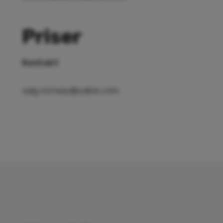
Priser
Kontakt
salg.norway@yabie.com