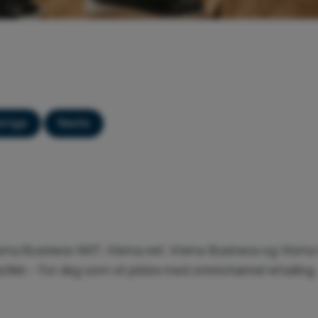
rrige
Neste
a Business NXT, Visma.net, Visma Business og Visma 
istikk – for deg som vil jobbe med omnichannel retailing.