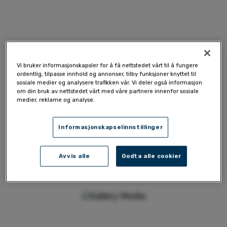
Vi bruker informasjonskapsler for å få nettstedet vårt til å fungere
ordentlig, tilpasse innhold og annonser, tilby funksjoner knyttet til
sosiale medier og analysere trafikken vår. Vi deler også informasjon
om din bruk av nettstedet vårt med våre partnere innenfor sosiale
medier, reklame og analyse.
Informasjonskapselinnstillinger
Avvis alle
Godta alle cookier